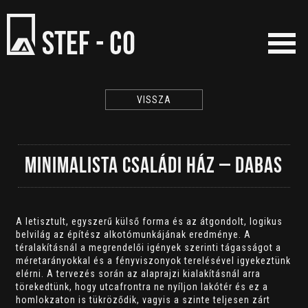
VISSZA
MINIMALISTA CSALÁDI HÁZ – DABAS
A letisztult, egyszerű külső forma és az átgondolt, logikus
belvilág az építész alkotómunkájának eredménye. A
téralakításnál a megrendelői igények szerinti tágasságot a
méretarányokkal és a fényviszonyok terelésével igyekeztünk
elérni. A tervezés során az alaprajzi kialakításnál arra
törekedtünk, hogy utcafrontra ne nyíljon lakótér és ez a
homlokzaton is tükröződik, vagyis a szinte teljesen zárt